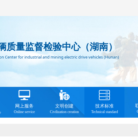
辆质量监督检验中心（湖南）
n Center for industrial and mining electric drive vehicles (Hunan)
网上服务
文明创建
技术标准
Online service
Civilization creation
Technical standard
e