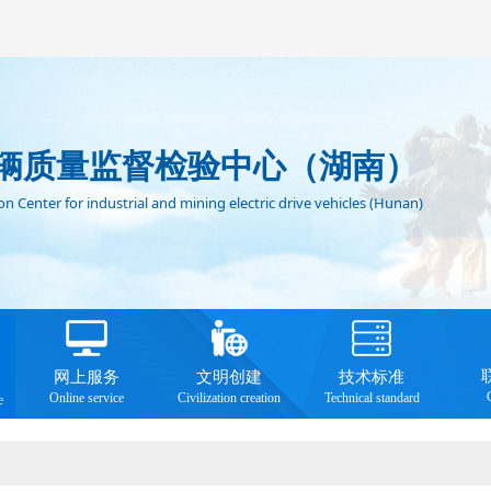
辆质量监督检验中心（湖南）
n Center for industrial and mining electric drive vehicles (Hunan)
网上服务
文明创建
技术标准
Online service
Civilization creation
Technical standard
e